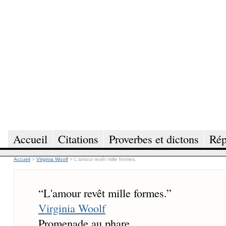
Accueil
Citations
Proverbes et dictons
Rép
Accueil
>
Virginia Woolf
>
L'amour revêt mille formes.
“
L'amour revêt mille formes.
”
Virginia Woolf
Promenade au phare