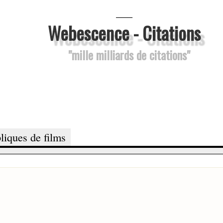
___
Webescence - Citations
"mille milliards de citations"
liques de films