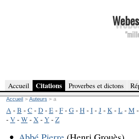
Webesc
"mill
Citations
Accueil
Proverbes et dictons
Rép
Accueil
>
Auteurs
>
a
A
-
B
-
C
-
D
-
E
-
F
-
G
-
H
-
I
-
J
-
K
-
L
-
M
-
V
-
W
-
X
-
Y
-
Z
Abbé Pierre
(Henri Grouès)