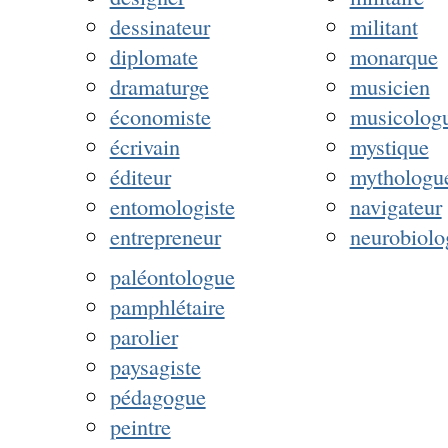
dessinateur
militant
diplomate
monarque
dramaturge
musicien
économiste
musicolog
écrivain
mystique
éditeur
mythologu
entomologiste
navigateur
entrepreneur
neurobiolo
paléontologue
pamphlétaire
parolier
paysagiste
pédagogue
peintre