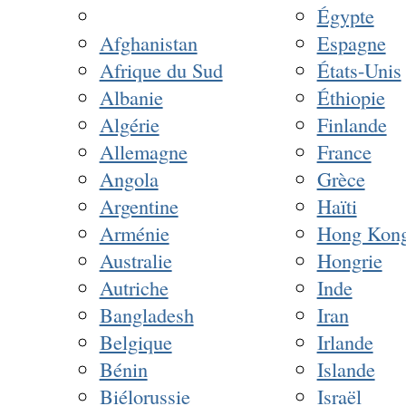
Égypte
Afghanistan
Espagne
Afrique du Sud
États-Unis
Albanie
Éthiopie
Algérie
Finlande
Allemagne
France
Angola
Grèce
Argentine
Haïti
Arménie
Hong Kon
Australie
Hongrie
Autriche
Inde
Bangladesh
Iran
Belgique
Irlande
Bénin
Islande
Biélorussie
Israël