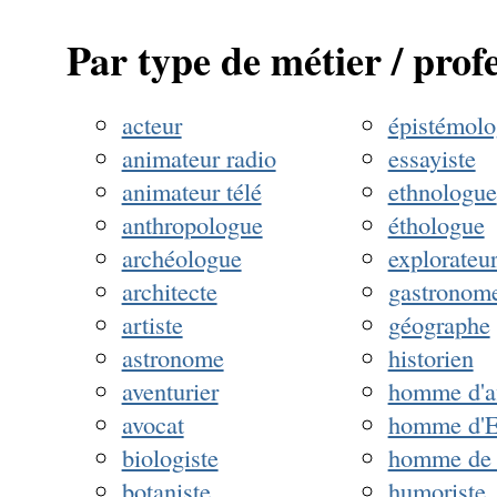
Par type de métier / prof
acteur
épistémol
animateur radio
essayiste
animateur télé
ethnologue
anthropologue
éthologue
archéologue
explorateu
architecte
gastronom
artiste
géographe
astronome
historien
aventurier
homme d'af
avocat
homme d'E
biologiste
homme de 
botaniste
humoriste