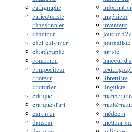
calligraphe
informatic
caricaturiste
ingénieur
chansonnier
inventeur
chanteur
joueur d'é
chef cuisinier
journaliste
chorégraphe
juriste
comédien
lanceur d'a
compositeur
lexicograp
conteur
librettiste
couturier
linguiste
critique
mannequin
critique d'art
mathémati
cuisinier
médecin
danseur
metteur en
designer
militaire