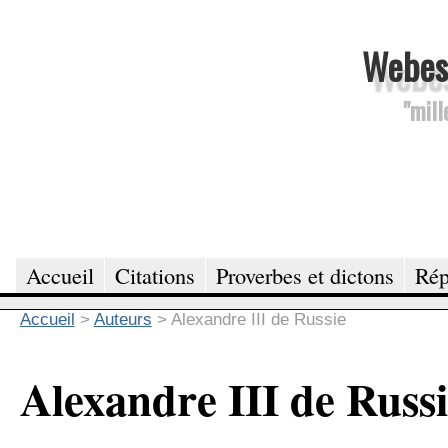
Webesc
"mill
Accueil
Citations
Proverbes et dictons
Rép
Accueil
>
Auteurs
>
Alexandre III de Russie
Alexandre III de Russ