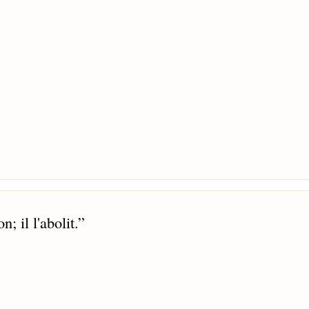
; il l'abolit.
”