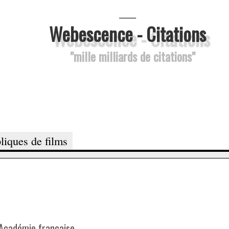
___
Webescence - Citations
"mille milliards de citations"
liques de films
Académie française.