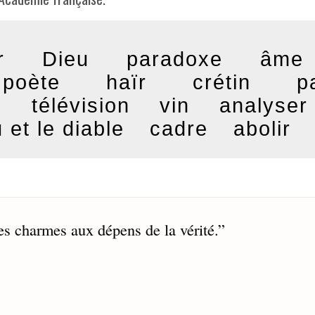
r
Dieu
paradoxe
âme
poète
haïr
crétin
p
m
télévision
vin
analyser
 et le diable
cadre
abolir
es charmes aux dépens de la vérité.
”