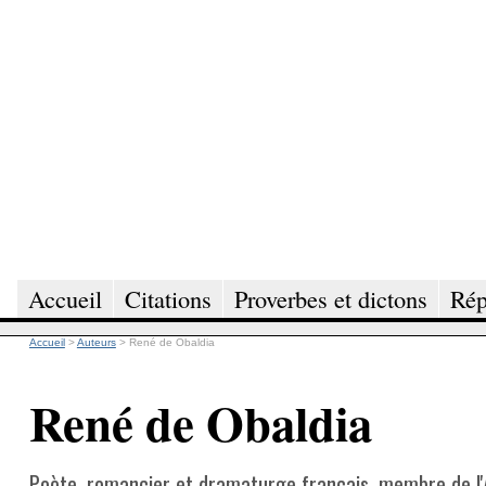
Accueil
Citations
Proverbes et dictons
Rép
Accueil
>
Auteurs
>
René de Obaldia
René de Obaldia
Poète, romancier et dramaturge français, membre de l'