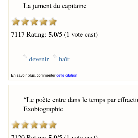
La jument du capitaine
5.0
7117 Rating:
/5 (1 vote cast)
devenir
haïr
En savoir plus, commenter
cette citation
“
Le poète entre dans le temps par effraction
Exobiographie
5.0
7120 Rating:
/5 (1 vote cast)