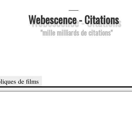
___
Webescence - Citations
"mille milliards de citations"
liques de films