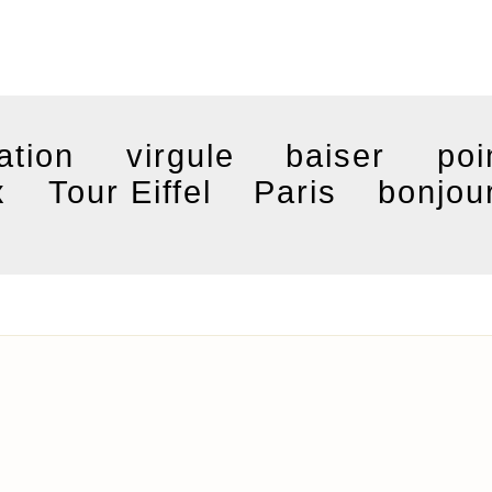
ation
virgule
baiser
poi
x
Tour Eiffel
Paris
bonjou