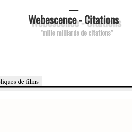
___
Webescence - Citations
"mille milliards de citations"
liques de films