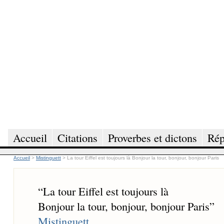
Accueil
Citations
Proverbes et dictons
Rép
Accueil
>
Mistinguett
>
La tour Eiffel est toujours là Bonjour la tour, bonjour, bonjour Paris
“
La tour Eiffel est toujours là
Bonjour la tour, bonjour, bonjour Paris
”
Mistinguett