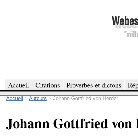
Webesc
"mill
Accueil
Citations
Proverbes et dictons
Rép
Accueil
>
Auteurs
>
Johann Gottfried von Herder
Johann Gottfried von