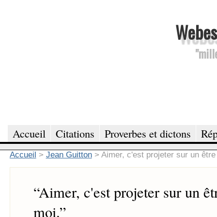
Webesc
"mill
Accueil
Citations
Proverbes et dictons
Rép
Accueil
>
Jean Guitton
>
Aimer, c'est projeter sur un êtr
“
Aimer, c'est projeter sur un êt
moi.
”