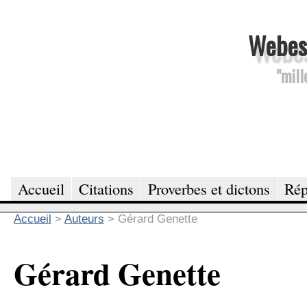
Webesc
"mill
Accueil
Citations
Proverbes et dictons
Rép
Accueil
>
Auteurs
>
Gérard Genette
Gérard Genette