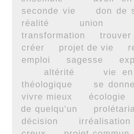
seconde vie
don de 
réalité
union
transformation
trouver
créer
projet de vie
r
emploi
sagesse
exp
altérité
vie e
théologique
se donne
vivre mieux
écologie
de quelqu'un
prolétari
décision
irréalisation
creux
projet commun