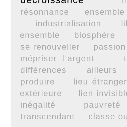
i
résonnance
ensemble
industrialisation
l
ensemble
biosphère
se renouveller
passio
mépriser l'argent
différences
ailleurs
produire
lieu étrange
extérieure
lien invisibl
inégalité
pauvreté
transcendant
classe ou