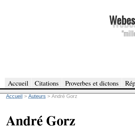
Webesc
"mill
Accueil
Citations
Proverbes et dictons
Rép
Accueil
>
Auteurs
>
André Gorz
André Gorz