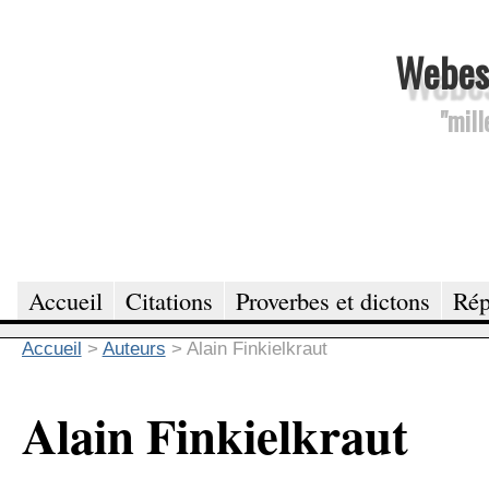
Webesc
"mill
Accueil
Citations
Proverbes et dictons
Rép
Accueil
>
Auteurs
>
Alain Finkielkraut
Alain Finkielkraut