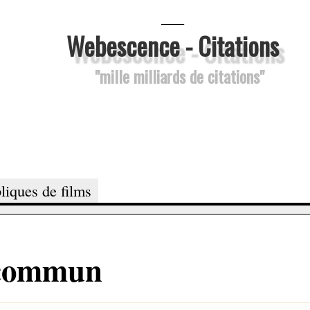
___
Webescence - Citations
"mille milliards de citations"
liques de films
n commun