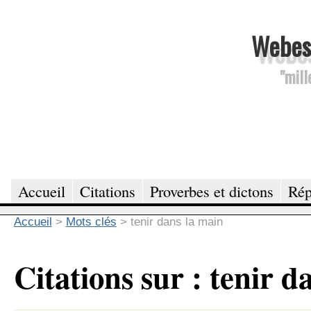
Webesc
"mill
Accueil
Citations
Proverbes et dictons
Rép
Accueil
>
Mots clés
>
tenir dans la main
Citations sur : tenir d