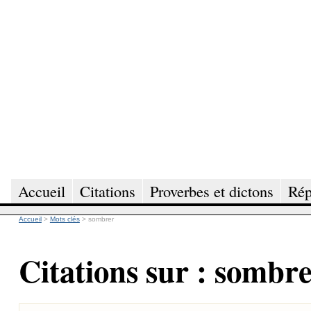
Accueil
Citations
Proverbes et dictons
Rép
Accueil
>
Mots clés
>
sombrer
Citations sur : sombr