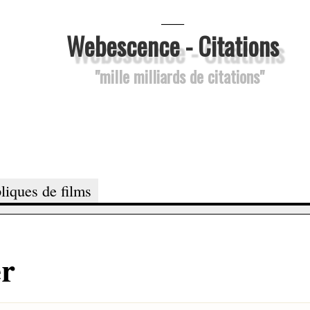
___
Webescence - Citations
"mille milliards de citations"
liques de films
er