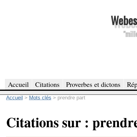
Webesc
"mill
Accueil
Citations
Proverbes et dictons
Rép
Accueil
>
Mots clés
>
prendre part
Citations sur : prendr