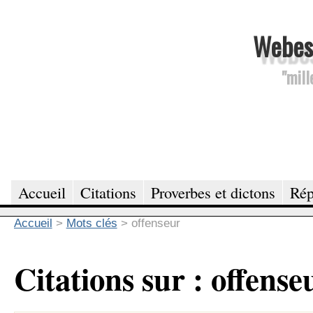
Webesc
"mill
Accueil
Citations
Proverbes et dictons
Rép
Accueil
>
Mots clés
>
offenseur
Citations sur : offense