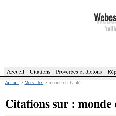
Webesc
"mill
Accueil
Citations
Proverbes et dictons
Rép
Accueil
>
Mots clés
>
monde enchanté
Citations sur : monde