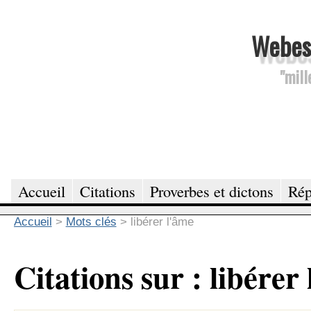
Webesc
"mill
Accueil
Citations
Proverbes et dictons
Rép
Accueil
>
Mots clés
>
libérer l'âme
Citations sur : libérer