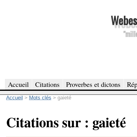
Webesc
"mill
Accueil
Citations
Proverbes et dictons
Rép
Accueil
>
Mots clés
>
gaieté
Citations sur : gaieté