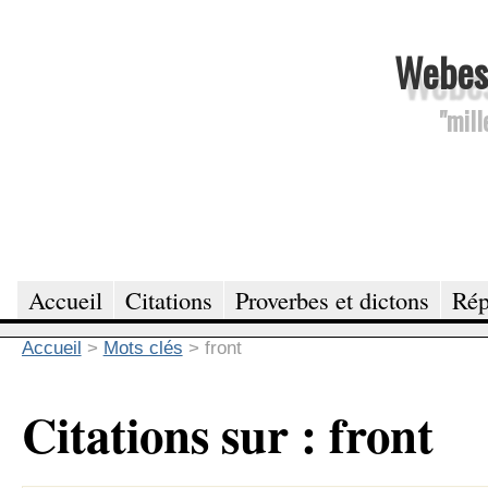
Webesc
"mill
Accueil
Citations
Proverbes et dictons
Rép
Accueil
>
Mots clés
>
front
Citations sur : front