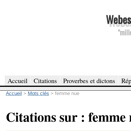
Webesc
"mill
Accueil
Citations
Proverbes et dictons
Rép
Accueil
>
Mots clés
>
femme nue
Citations sur : femme