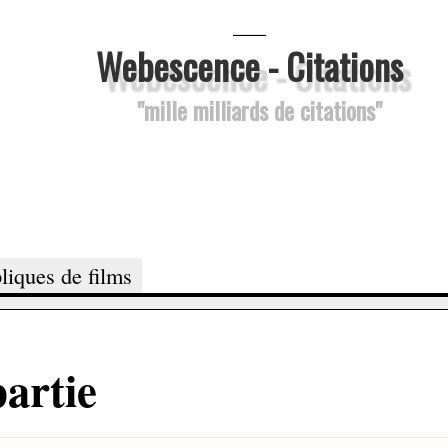
___
Webescence - Citations
"mille milliards de citations"
liques de films
partie