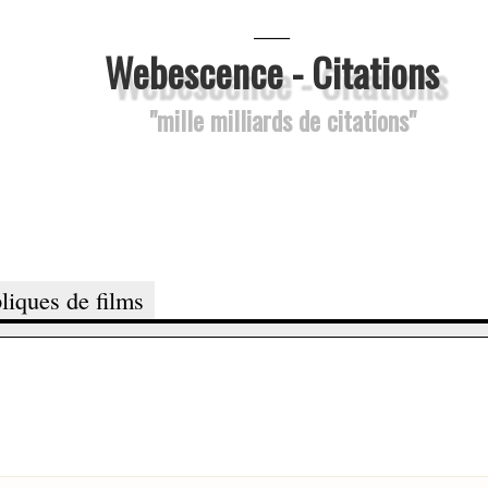
___
Webescence - Citations
"mille milliards de citations"
liques de films