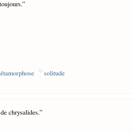
toujours.
”
étamorphose
solitude
de chrysalides.
”