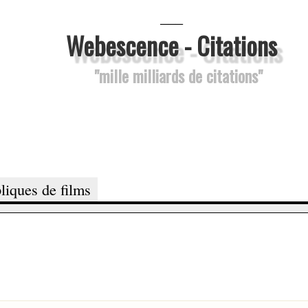
___
Webescence - Citations
"mille milliards de citations"
liques de films