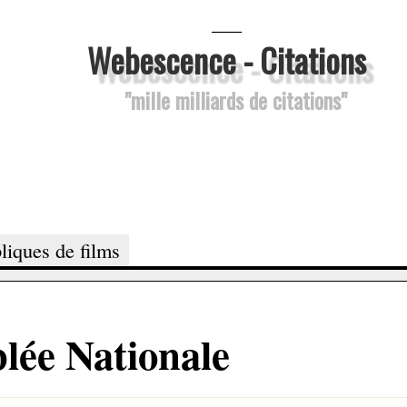
___
Webescence - Citations
"mille milliards de citations"
liques de films
blée Nationale