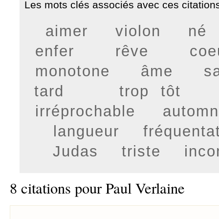
Les mots clés associés avec ces citations
aimer
violon
né
enfer
rêve
coe
monotone
âme
s
tard
trop tôt
irréprochable
automn
langueur
fréquenta
Judas
triste
inco
8 citations pour Paul Verlaine