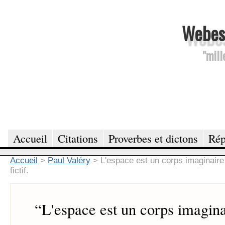
Webesc
"mill
Accueil
Citations
Proverbes et dictons
Rép
Accueil
>
Paul Valéry
>
L'espace est un corps imaginai
fictif.
“
L'espace est un corps imagin