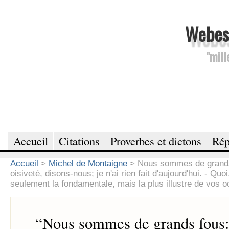
Webesc
"mill
Accueil
Citations
Proverbes et dictons
Rép
Accueil
>
Michel de Montaigne
>
Nous sommes de grands 
oisiveté, disons-nous; je n'ai rien fait d'aujourd'hui. - Q
seulement la fondamentale, mais la plus illustre de vos o
“
Nous sommes de grands fous: 