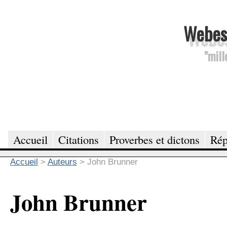
Webesc
"mill
Accueil
Citations
Proverbes et dictons
Rép
Accueil
>
Auteurs
>
John Brunner
John Brunner