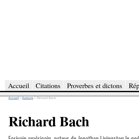
Accueil
Citations
Proverbes et dictons
Rép
Accueil
>
Auteurs
>
Richard Bach
Richard Bach
Ecrivain américain, auteur de Jonathan Livingston le go