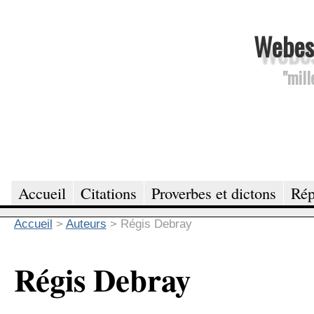
Webesc
"mill
Accueil
Citations
Proverbes et dictons
Rép
Accueil
>
Auteurs
>
Régis Debray
Régis Debray