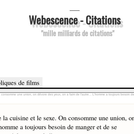
___
Webescence - Citations
"mille milliards de citations"
liques de films
On consomme une union, on dévore des yeux, on a faim de l'autre... L'homme a toujours besoin d
 la cuisine et le sexe. On consomme une union, o
L'homme a toujours besoin de manger et de se