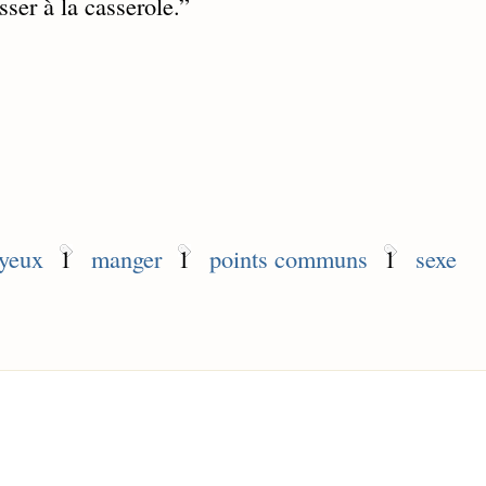
sser à la casserole.
”
 yeux
1
manger
1
points communs
1
sexe