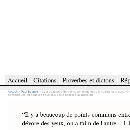
Accueil
Citations
Proverbes et dictons
Rép
Accueil
>
Paul Bocuse
>
Il y a beaucoup de points communs entre la cuisine et le sexe. 
se reproduire, et dans les deux cas, il faut passer à la casserole.
“
Il y a beaucoup de points communs entre
dévore des yeux, on a faim de l'autre... 