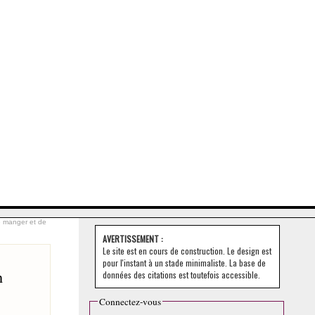
e manger et de
AVERTISSEMENT :
Le site est en cours de construction. Le design est
pour l'instant à un stade minimaliste. La base de
n
données des citations est toutefois accessible.
Connectez-vous