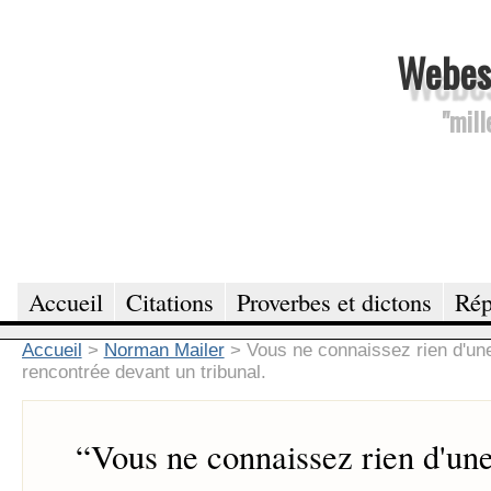
Webesc
"mill
Accueil
Citations
Proverbes et dictons
Rép
Accueil
>
Norman Mailer
>
Vous ne connaissez rien d'un
rencontrée devant un tribunal.
“
Vous ne connaissez rien d'un