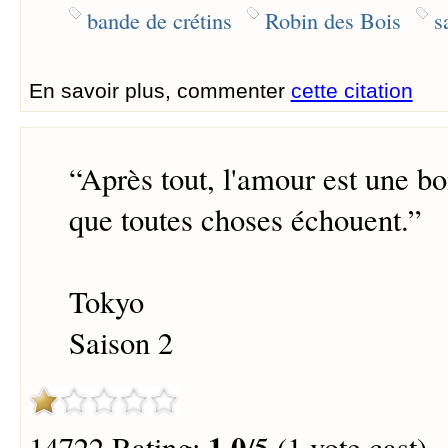
bande de crétins
Robin des Bois
s
En savoir plus, commenter
cette citation
“
Après tout, l'amour est une b
que toutes choses échouent.
”
Tokyo
Saison 2
1.0
14722 Rating:
/5 (1 vote cast)