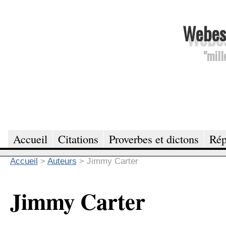
Webesc
"mill
Accueil
Citations
Proverbes et dictons
Rép
Accueil
>
Auteurs
>
Jimmy Carter
Jimmy Carter