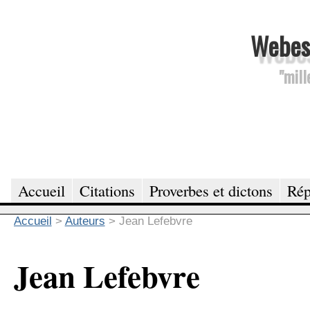
Webesc
"mill
Accueil
Citations
Proverbes et dictons
Rép
Accueil
>
Auteurs
>
Jean Lefebvre
Jean Lefebvre