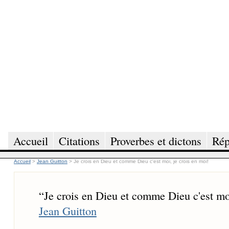
Accueil
Citations
Proverbes et dictons
Rép
Accueil
>
Jean Guitton
>
Je crois en Dieu et comme Dieu c'est moi, je crois en moi!
“
Je crois en Dieu et comme Dieu c'est moi
Jean Guitton