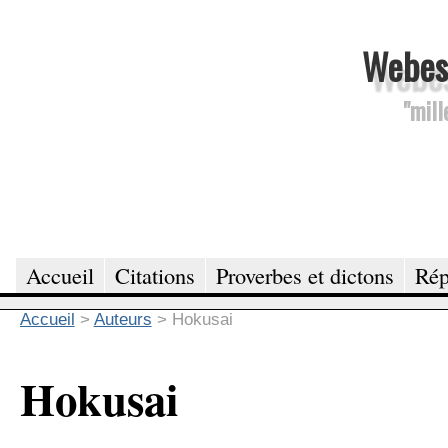
Webesc
"mill
Accueil
Citations
Proverbes et dictons
Rép
Accueil
>
Auteurs
>
Hokusai
Hokusai