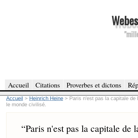
Webesc
"mill
Accueil
Citations
Proverbes et dictons
Rép
Accueil
>
Heinrich Heine
>
Paris n'est pas la capitale de
le monde civilisé.
“
Paris n'est pas la capitale de 