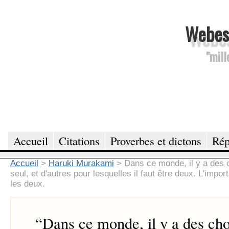
Webesc
"mill
Accueil
Citations
Proverbes et dictons
Rép
Accueil
>
Haruki Murakami
>
Dans ce monde, il y a des 
seul, et d'autres pour lesquelles il faut être deux. L'impo
les deux.
“
Dans ce monde, il y a des ch