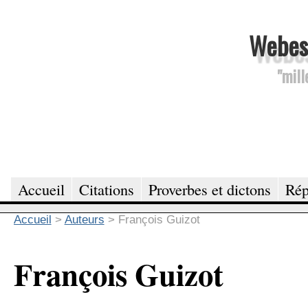
Webesc
"mill
Accueil
Citations
Proverbes et dictons
Rép
Accueil
>
Auteurs
>
François Guizot
François Guizot