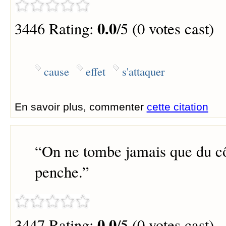
0.0
3446 Rating:
/5 (0 votes cast)
cause
effet
s'attaquer
En savoir plus, commenter
cette citation
“
On ne tombe jamais que du cô
penche.
”
0.0
3447 Rating:
/5 (0 votes cast)