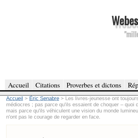
Webesc
"mill
Accueil
Citations
Proverbes et dictons
Rép
Accueil
>
Éric Senabre
>
Les livres-jeunesse ont toujours
médiocres ; pas parce qu'ils essaient de choquer – quoi 
mais parce qu'ils véhiculent une vision du monde lumineu
n'ont pas le courage de regarder en face.