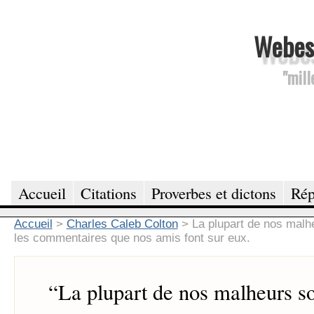
Webesc
"mill
Accueil
Citations
Proverbes et dictons
Rép
Accueil
>
Charles Caleb Colton
>
La plupart de nos malh
les commentaires que nos amis font sur eux.
“
La plupart de nos malheurs so