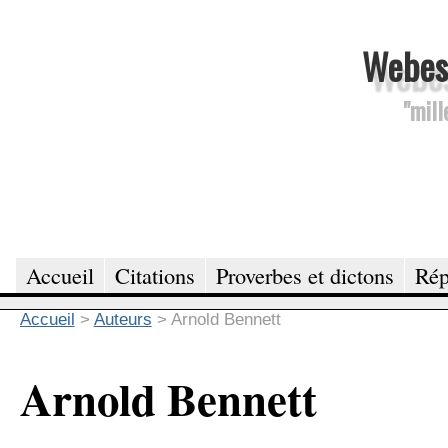
Webesc
"mill
Accueil
Citations
Proverbes et dictons
Rép
Accueil
>
Auteurs
>
Arnold Bennett
Arnold Bennett