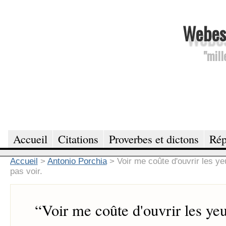
Webesc
"mill
Accueil
Citations
Proverbes et dictons
Rép
Accueil
>
Antonio Porchia
>
Voir me coûte d'ouvrir les ye
pas voir.
“
Voir me coûte d'ouvrir les yeu