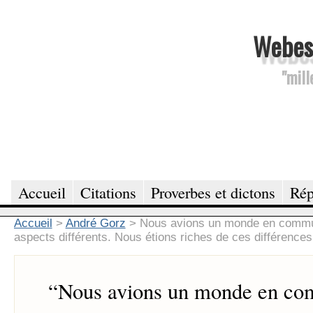
Webesc
"mill
Accueil
Citations
Proverbes et dictons
Rép
Accueil
>
André Gorz
>
Nous avions un monde en commu
aspects différents. Nous étions riches de ces différences
“
Nous avions un monde en co