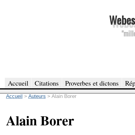
Webesc
"mill
Accueil
Citations
Proverbes et dictons
Rép
Accueil
>
Auteurs
>
Alain Borer
Alain Borer