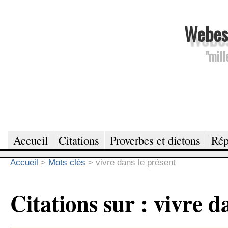
Webesc
"mill
Accueil
Citations
Proverbes et dictons
Rép
Accueil
>
Mots clés
>
vivre dans le présent
Citations sur : vivre d