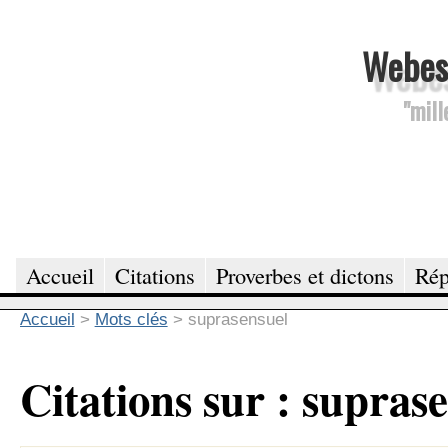
Webesc
"mill
Accueil
Citations
Proverbes et dictons
Rép
Accueil
>
Mots clés
>
suprasensuel
Citations sur : supras