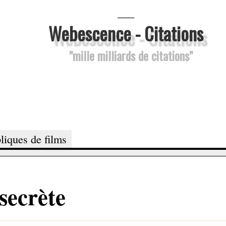
___
Webescence - Citations
"mille milliards de citations"
liques de films
 secrète