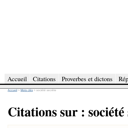
Accueil
Citations
Proverbes et dictons
Rép
Accueil
>
Mots clés
>
société secrète
Citations sur : société